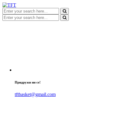
Придружи ни се!
tftbasket@gmail.com