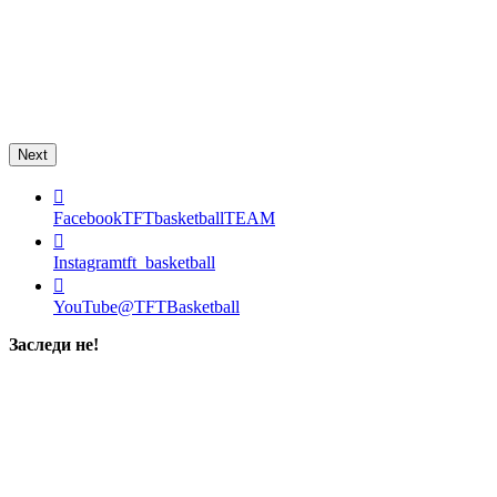
Next
Facebook
TFTbasketballTEAM
Instagram
tft_basketball
YouTube
@TFTBasketball
Заследи не!