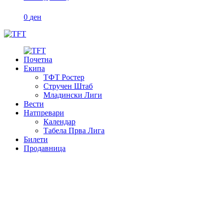
0
ден
Почетна
Екипа
ТФТ Ростер
Стручен Штаб
Младински Лиги
Вести
Натпревари
Календар
Табела Прва Лига
Билети
Продавница