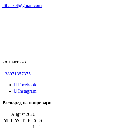
tftbasket@gmail.com
КОНТАКТ БРОЈ
+38971357375
Facebook
Instagram
Распоред на напревари
August 2026
M
T
W
T
F
S
S
1
2