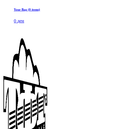
Your Bag (0 items)
0
ден