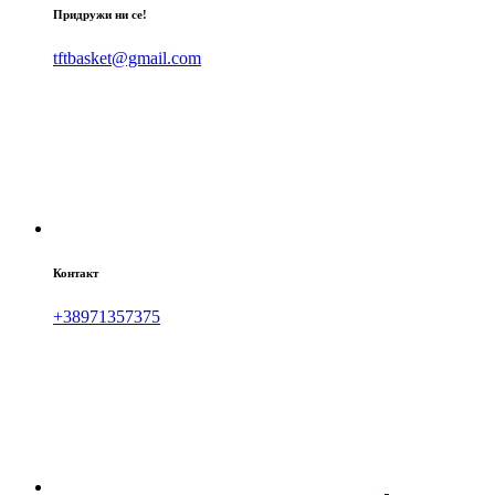
Придружи ни се!
tftbasket@gmail.com
Контакт
+38971357375