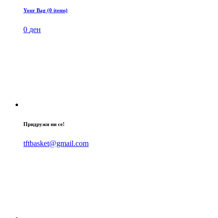
Your Bag (0 items)
0
ден
Придружи ни се!
tftbasket@gmail.com