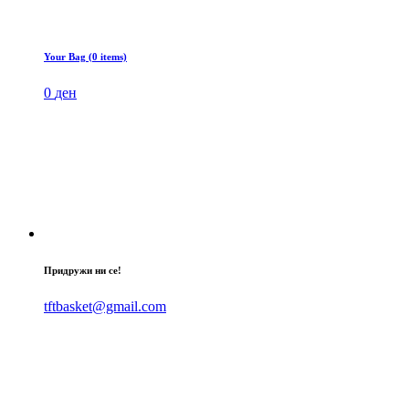
Your Bag (0 items)
0
ден
Придружи ни се!
tftbasket@gmail.com