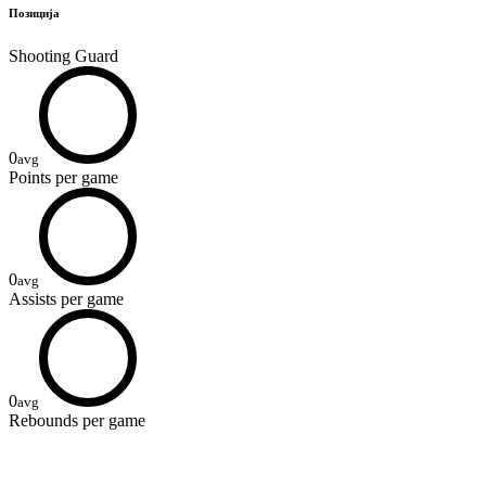
Позиција
Shooting Guard
0
avg
Points
per game
0
avg
Assists
per game
0
avg
Rebounds
per game