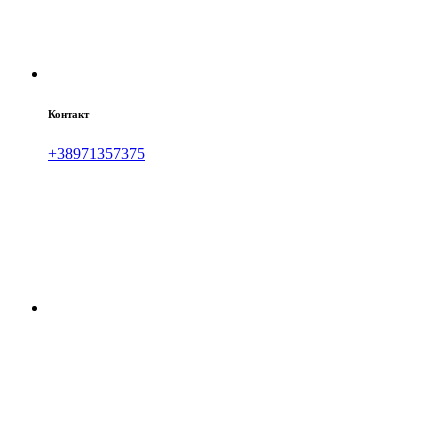
Контакт
+38971357375