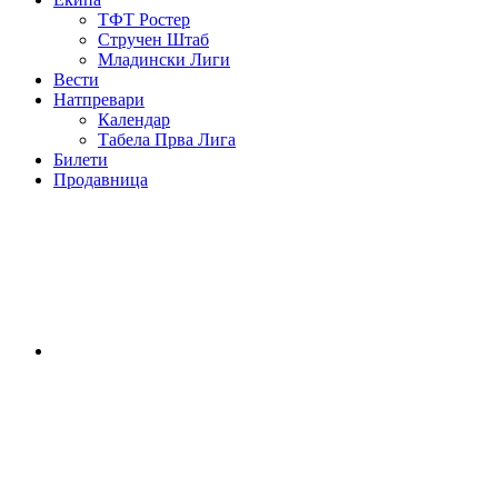
ТФТ Ростер
Стручен Штаб
Младински Лиги
Вести
Натпревари
Календар
Табела Прва Лига
Билети
Продавница