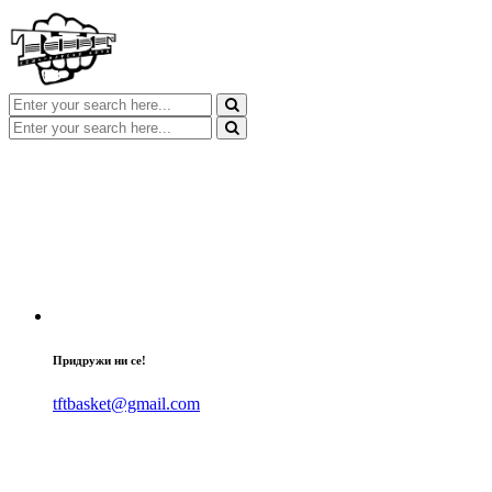
Придружи ни се!
tftbasket@gmail.com