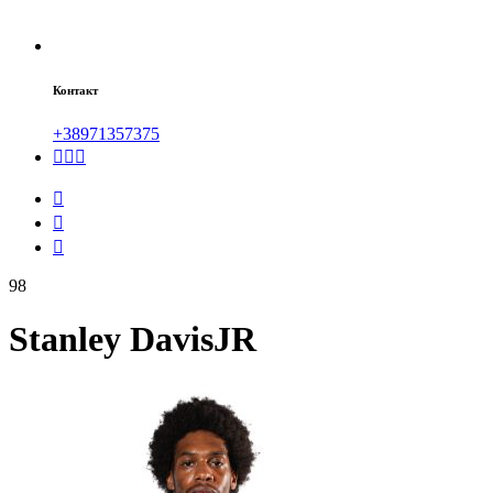
Контакт
+38971357375
98
Stanley Davis
JR