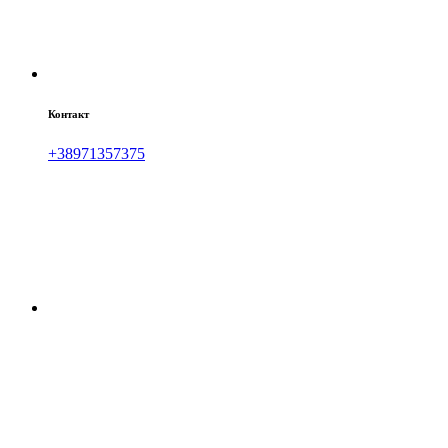
Контакт
+38971357375