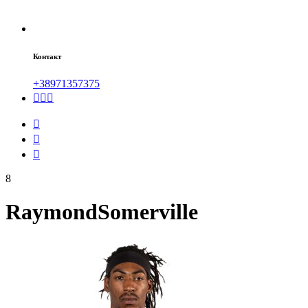
Контакт
+38971357375
8
Raymond
Somerville