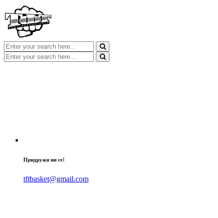
Придружи ни се!
tftbasket@gmail.com