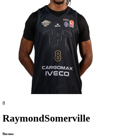
8
Raymond
Somerville
Висина