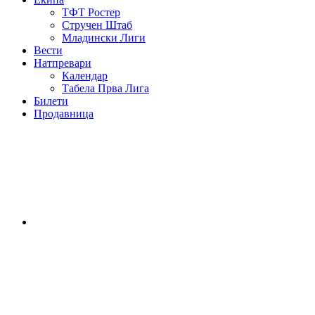
ТФТ Ростер
Стручен Штаб
Младински Лиги
Вести
Натпревари
Календар
Табела Прва Лига
Билети
Продавница