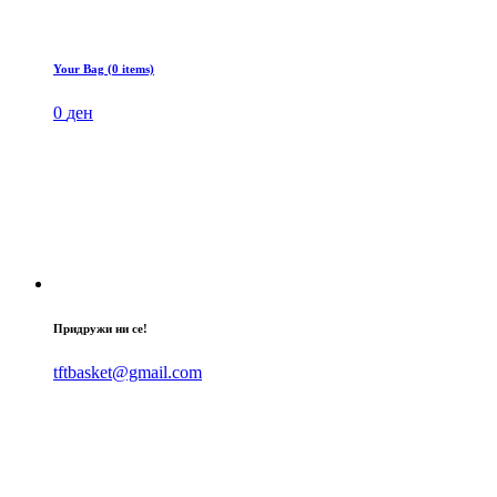
Your Bag (0 items)
0
ден
Придружи ни се!
tftbasket@gmail.com