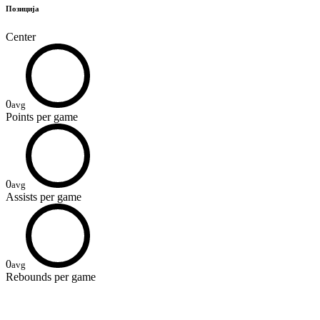
Позиција
Center
0
avg
Points
per game
0
avg
Assists
per game
0
avg
Rebounds
per game