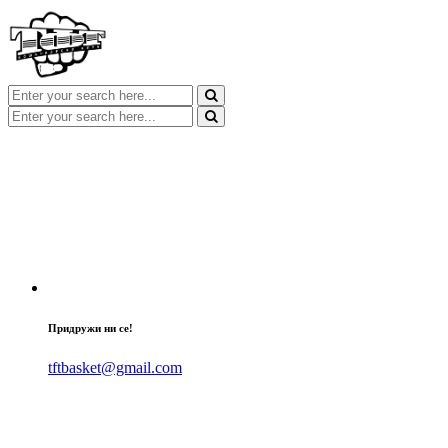
Придружи ни се!
tftbasket@gmail.com