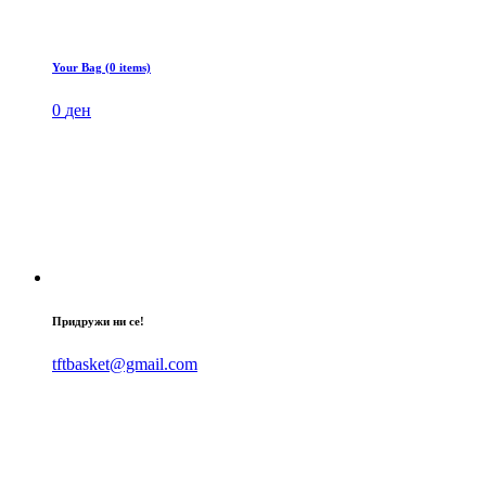
Your Bag (0 items)
0
ден
Придружи ни се!
tftbasket@gmail.com