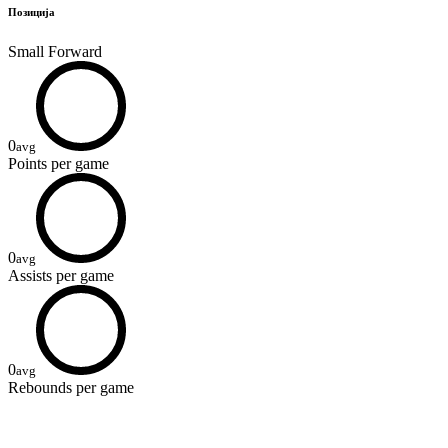
Позиција
Small Forward
0
avg
Points
per game
0
avg
Assists
per game
0
avg
Rebounds
per game