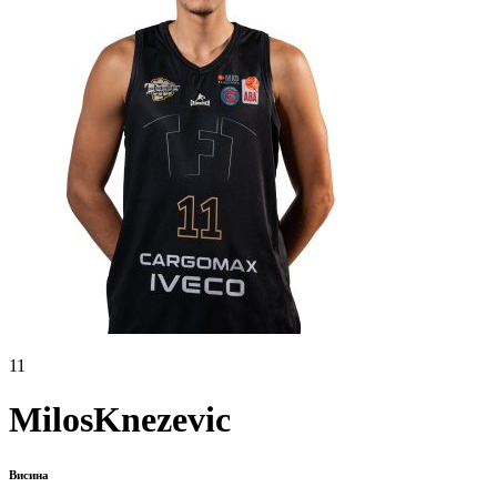
11
Milos
Knezevic
Висина