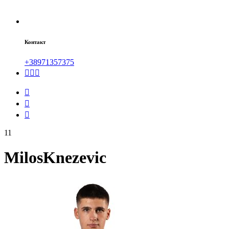
Контакт
+38971357375
11
Milos
Knezevic