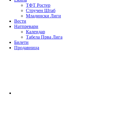
ТФТ Ростер
Стручен Штаб
Младински Лиги
Вести
Натпревари
Календар
Табела Прва Лига
Билети
Продавница