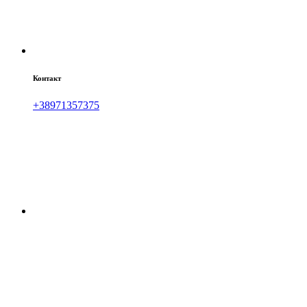
Контакт
+38971357375