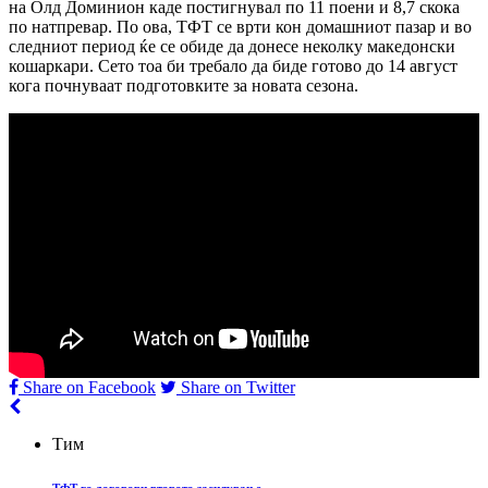
на Олд Доминион каде постигнувал по 11 поени и 8,7 скока
по натпревар. По ова, ТФТ се врти кон домашниот пазар и во
следниот период ќе се обиде да донесе неколку македонски
кошаркари. Сето тоа би требало да биде готово до 14 август
кога почнуваат подготовките за новата сезона.
Share on Facebook
Share on Twitter
Тим
ТФТ го договори второто засилување