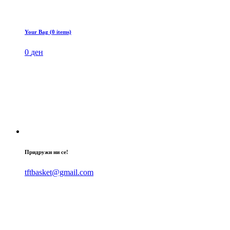
Your Bag (0 items)
0
ден
Придружи ни се!
tftbasket@gmail.com