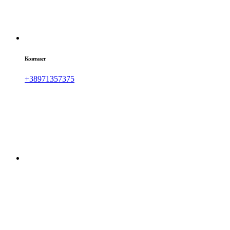
Контакт
+38971357375