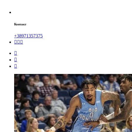
Контакт
+38971357375