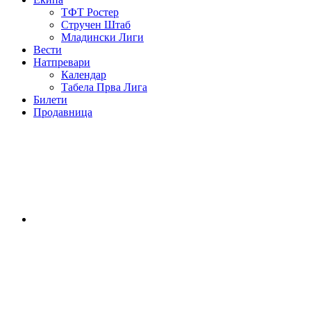
ТФТ Ростер
Стручен Штаб
Младински Лиги
Вести
Натпревари
Календар
Табела Прва Лига
Билети
Продавница