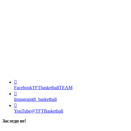
Facebook
TFTbasketballTEAM
Instagram
tft_basketball
YouTube
@TFTBasketball
Заследи не!