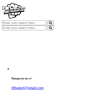
Придружи ни се!
tftbasket@gmail.com