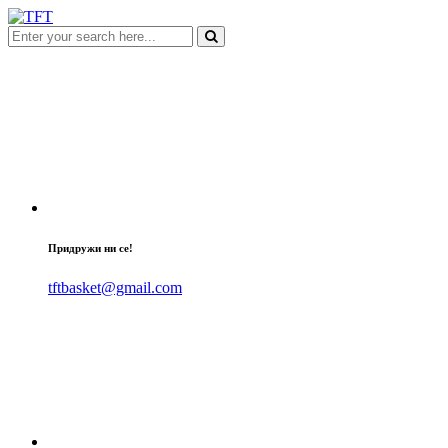
Придружи ни се!
tftbasket@gmail.com