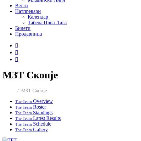
Вести
Натпревари
Календар
Табела Прва Лига
Билети
Продавница
МЗТ Скопје
Home
МЗТ Скопје
Overview
The Team
Roster
The Team
Standings
The Team
Latest Results
The Team
Schedule
The Team
Gallery
The Team