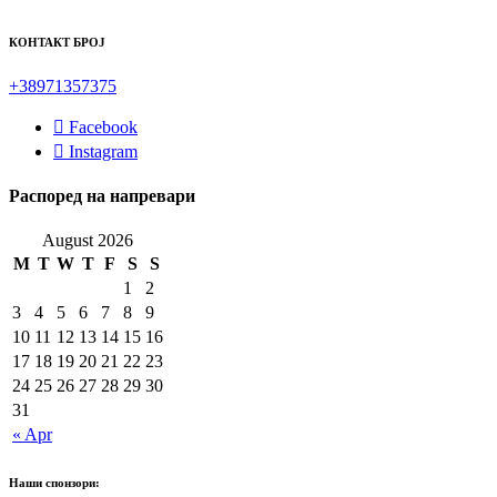
КОНТАКТ БРОЈ
+38971357375
Facebook
Instagram
Распоред на напревари
August 2026
M
T
W
T
F
S
S
1
2
3
4
5
6
7
8
9
10
11
12
13
14
15
16
17
18
19
20
21
22
23
24
25
26
27
28
29
30
31
« Apr
Наши спонзори: