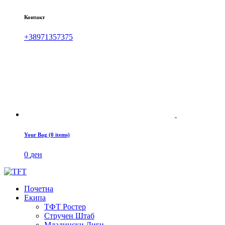
Контакт
+38971357375
Your Bag (0 items)
0
ден
Почетна
Екипа
ТФТ Ростер
Стручен Штаб
Младински Лиги