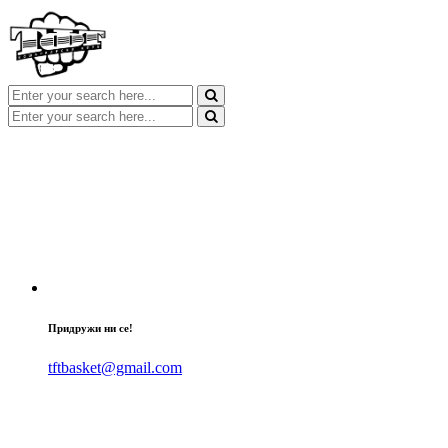
Придружи ни се!
tftbasket@gmail.com