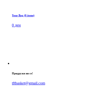
Your Bag (0 items)
0
ден
Придружи ни се!
tftbasket@gmail.com