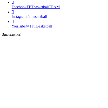
Facebook
TFTbasketballTEAM
Instagram
tft_basketball
YouTube
@TFTBasketball
Заследи не!