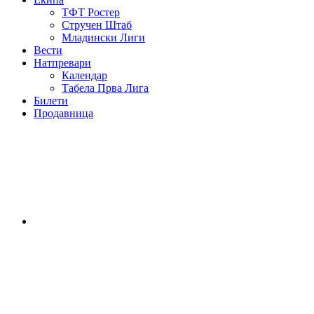
ТФТ Ростер
Стручен Штаб
Младински Лиги
Вести
Натпревари
Календар
Табела Прва Лига
Билети
Продавница