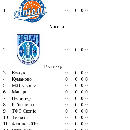
1
0
0
0
0
Ангели
2
0
0
0
0
Гостивар
3
Кожув
0
0
0
0
4
Куманово
0
0
0
0
5
МЗТ Скопје
0
0
0
0
6
Маџари
0
0
0
0
7
Пелистер
0
0
0
0
8
Работнички
0
0
0
0
9
ТФТ Скопје
0
0
0
0
10
Тиквеш
0
0
0
0
11
Феникс 2010
0
0
0
0