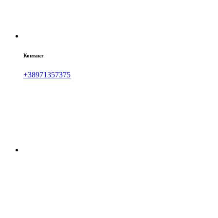
Контакт
+38971357375