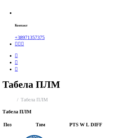
Контакт
+38971357375
Табела
ПЛМ
Home
Табела ПЛМ
Табела ПЛМ
Поз
Тим
PTS
W
L
DIFF