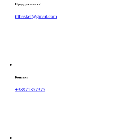
Придружи ни се!
tftbasket@gmail.com
Контакт
+38971357375