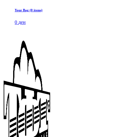
Your Bag (0 items)
0
ден