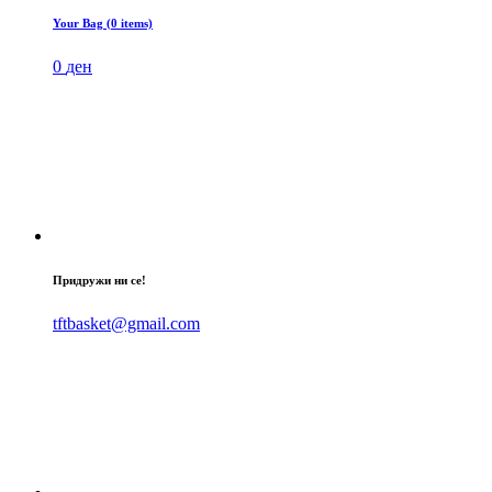
Your Bag (0 items)
0
ден
Придружи ни се!
tftbasket@gmail.com