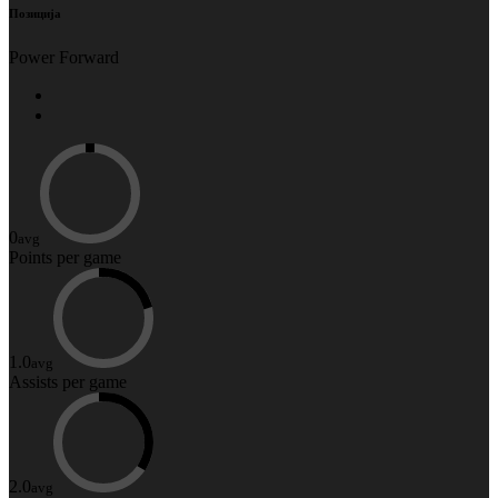
Позиција
Power Forward
0
avg
Points
per game
1.0
avg
Assists
per game
2.0
avg