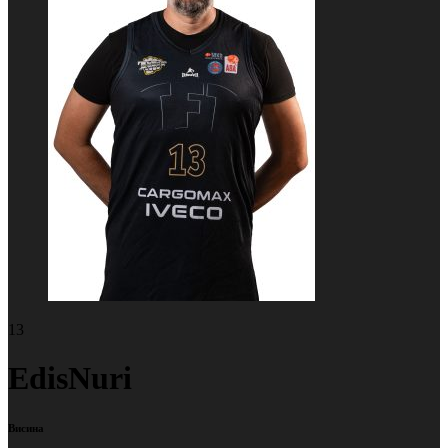
13
Edis
Nuri
Висина