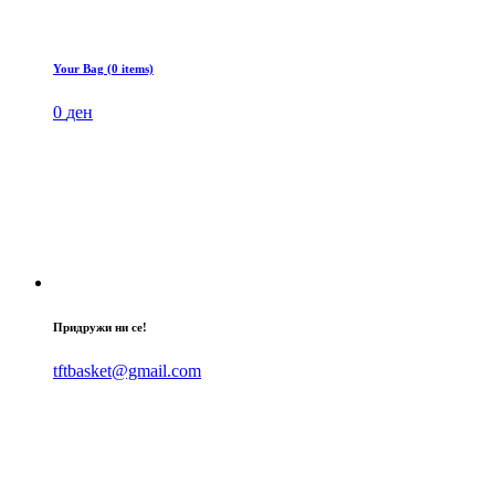
Your Bag (0 items)
0
ден
Придружи ни се!
tftbasket@gmail.com