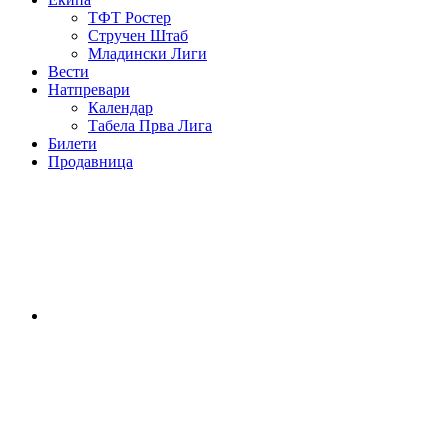
ТФТ Ростер
Стручен Штаб
Младински Лиги
Вести
Натпревари
Календар
Табела Прва Лига
Билети
Продавница