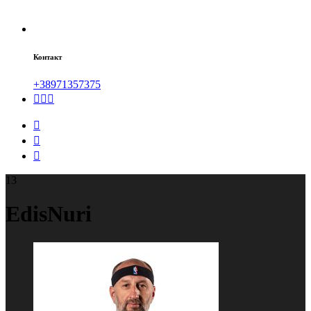
Контакт
+38971357375
13
Edis
Nuri