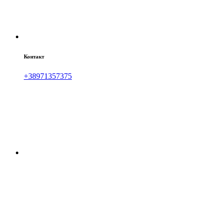
Контакт
+38971357375