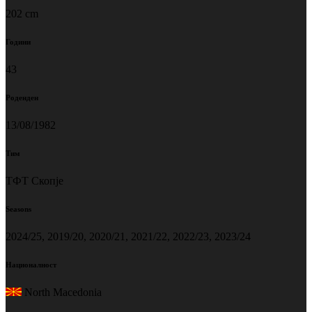
202 cm
Години
43
Роденден
13/08/1982
Тим
ТФТ Скопје
Seasons
2024/25, 2019/20, 2020/21, 2021/22, 2022/23, 2023/24
Националност
North Macedonia