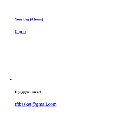
Your Bag (0 items)
0
ден
Придружи ни се!
tftbasket@gmail.com