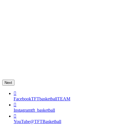
Next
Facebook
TFTbasketballTEAM
Instagram
tft_basketball
YouTube
@TFTBasketball