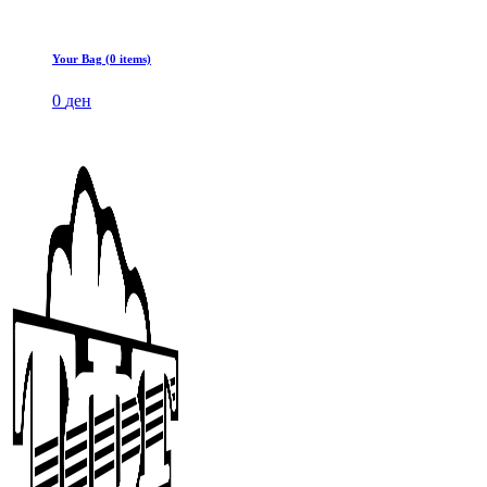
Your Bag (0 items)
0
ден