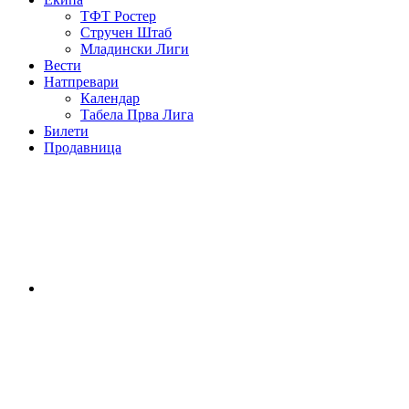
ТФТ Ростер
Стручен Штаб
Младински Лиги
Вести
Натпревари
Календар
Табела Прва Лига
Билети
Продавница