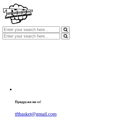
Придружи ни се!
tftbasket@gmail.com