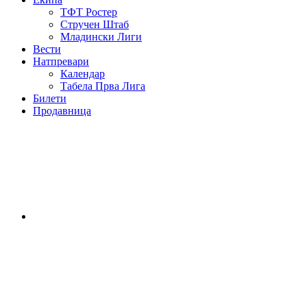
ТФТ Ростер
Стручен Штаб
Младински Лиги
Вести
Натпревари
Календар
Табела Прва Лига
Билети
Продавница