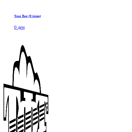
Your Bag (0 items)
0
ден