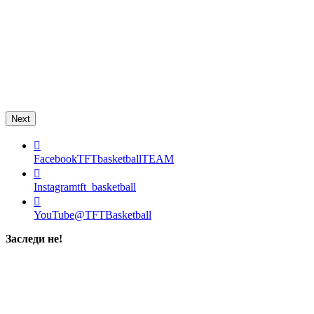
Next
Facebook
TFTbasketballTEAM
Instagram
tft_basketball
YouTube
@TFTBasketball
Заследи не!