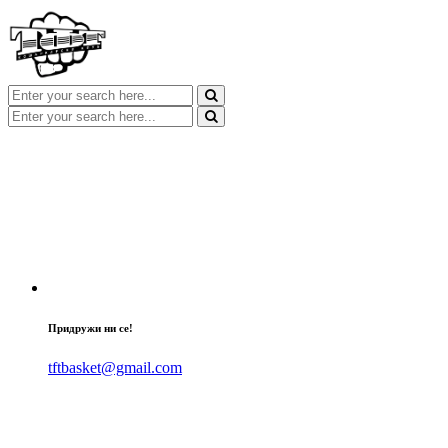
Придружи ни се!
tftbasket@gmail.com