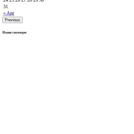
31
« Apr
Previous
Наши спонзори: