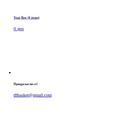
Your Bag (0 items)
0
ден
Придружи ни се!
tftbasket@gmail.com