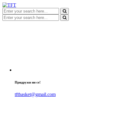
Придружи ни се!
tftbasket@gmail.com