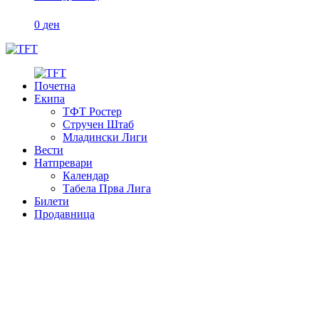
0
ден
Почетна
Екипа
ТФТ Ростер
Стручен Штаб
Младински Лиги
Вести
Натпревари
Календар
Табела Прва Лига
Билети
Продавница