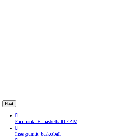
Next
Facebook
TFTbasketballTEAM
Instagram
tft_basketball