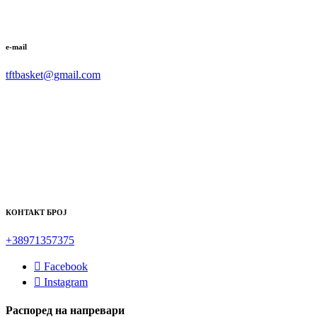
e-mail
tftbasket@gmail.com
КОНТАКТ БРОЈ
+38971357375
Facebook
Instagram
Распоред на напревари