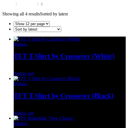
Home
Products
S
Showing all 4 results
Sorted by latest
Маици
TFT T-Shirt by Crossover (White)
1,200
ден
Add to cart
Маици
TFT T-Shirt by Crossover (Black)
1,200
ден
Add to cart
Маици