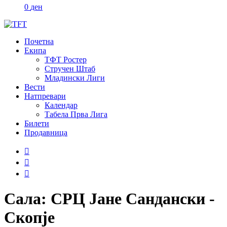
0
ден
Почетна
Екипа
ТФТ Ростер
Стручен Штаб
Младински Лиги
Вести
Натпревари
Календар
Табела Прва Лига
Билети
Продавница
Сала:
СРЦ Јане Сандански -
Скопје