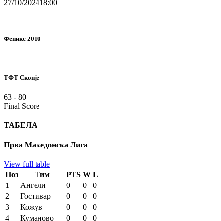
27/10/2024
18:00
Феникс 2010
ТФТ Скопје
63
-
80
Final Score
ТАБЕЛА
Прва Македонска Лига
View full table
Поз
Тим
PTS
W
L
1
Ангели
0
0
0
2
Гостивар
0
0
0
3
Кожув
0
0
0
4
Куманово
0
0
0