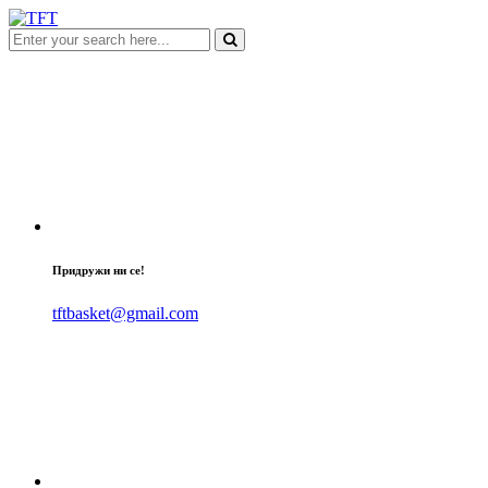
Придружи ни се!
tftbasket@gmail.com