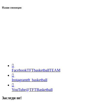
Наши спонзори:
Facebook
TFTbasketballTEAM
Instagram
tft_basketball
YouTube
@TFTBasketball
Заследи не!