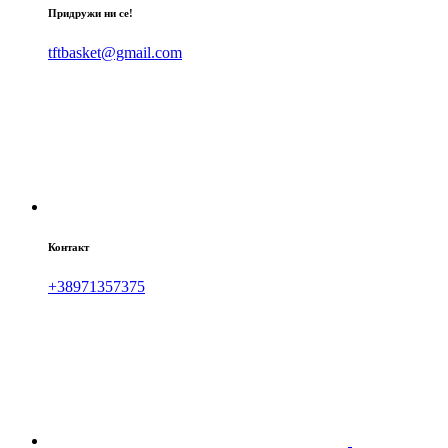
Придружи ни се!
tftbasket@gmail.com
Контакт
+38971357375