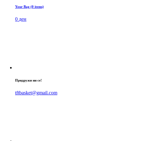
Your Bag (0 items)
0
ден
Придружи ни се!
tftbasket@gmail.com