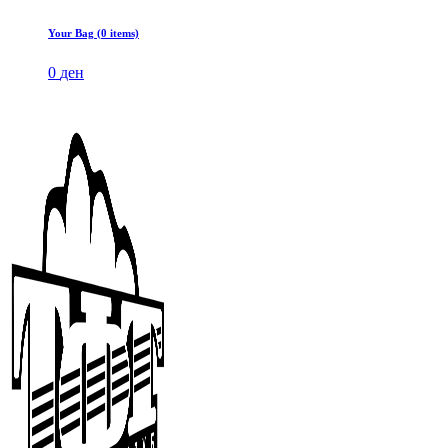
Your Bag (0 items)
0
ден