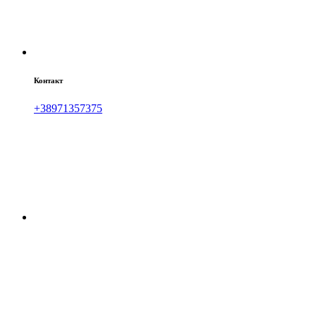
Контакт
+38971357375