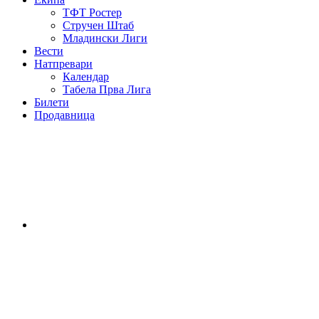
ТФТ Ростер
Стручен Штаб
Младински Лиги
Вести
Натпревари
Календар
Табела Прва Лига
Билети
Продавница