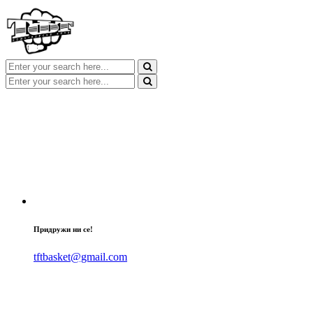
Придружи ни се!
tftbasket@gmail.com