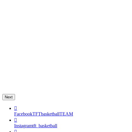
Next
Facebook
TFTbasketballTEAM
Instagram
tft_basketball