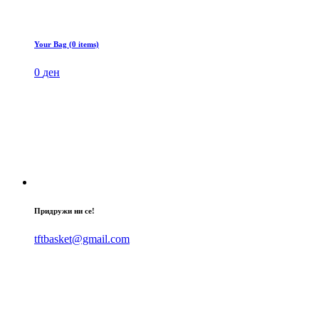
Your Bag (0 items)
0
ден
Придружи ни се!
tftbasket@gmail.com