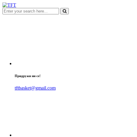
Придружи ни се!
tftbasket@gmail.com