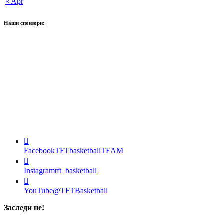
« Apr
Наши спонзори:
Facebook
TFTbasketballTEAM
Instagram
tft_basketball
YouTube
@TFTBasketball
Заследи не!