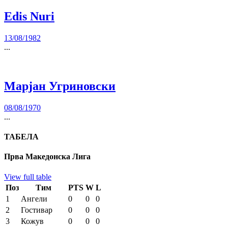
Edis Nuri
13/08/1982
...
Марјан Угриновски
08/08/1970
...
ТАБЕЛА
Прва Македонска Лига
View full table
Поз
Тим
PTS
W
L
1
Ангели
0
0
0
2
Гостивар
0
0
0
3
Кожув
0
0
0