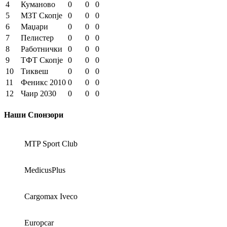
4
Куманово
0
0
0
5
МЗТ Скопје
0
0
0
6
Маџари
0
0
0
7
Пелистер
0
0
0
8
Работнички
0
0
0
9
ТФТ Скопје
0
0
0
10
Тиквеш
0
0
0
11
Феникс 2010
0
0
0
12
Чаир 2030
0
0
0
Наши Спонзори
MTP Sport Club
MedicusPlus
Cargomax Iveco
Europcar