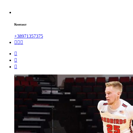
Контакт
+38971357375