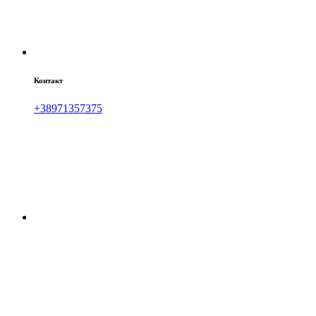
Контакт
+38971357375