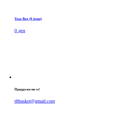
Your Bag (0 items)
0
ден
Придружи ни се!
tftbasket@gmail.com