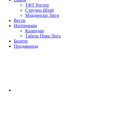
ТФТ Ростер
Стручен Штаб
Младински Лиги
Вести
Натпревари
Календар
Табела Прва Лига
Билети
Продавница