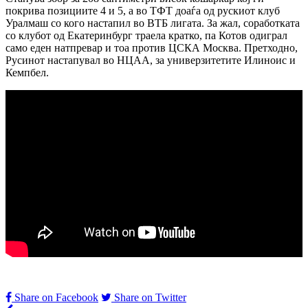
покрива позициите 4 и 5, а во ТФТ доаѓа од рускиот клуб
Уралмаш со кого настапил во ВТБ лигата. За жал, соработката
со клубот од Екатеринбург траела кратко, па Котов одиграл
само еден натпревар и тоа против ЦСКА Москва. Претходно,
Русинот настапувал во НЦАА, за универзитетите Илиноис и
Кемпбел.
Share on Facebook
Share on Twitter