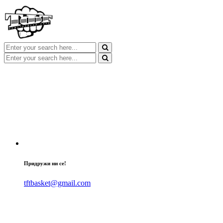
Придружи ни се!
tftbasket@gmail.com