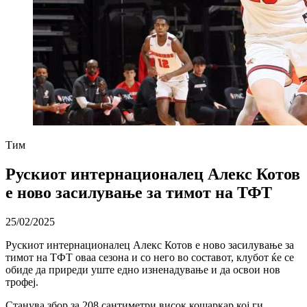
Тим
Рускиот интернационалец Алекс Котов
е ново засилување за тимот на ТФТ
25/02/2025
Рускиот интернационалец Алекс Котов е ново засилување за
тимот на ТФТ оваа сезона и со него во составот, клубот ќе се
обиде да приреди уште едно изненадување и да освои нов
трофеј.
Станува збор за 208 сантиметри висок кошаркар кој ги