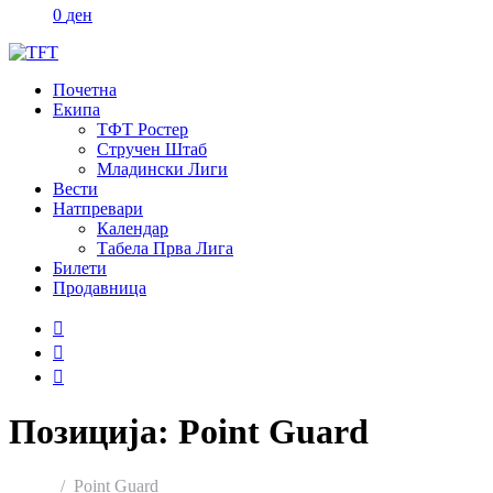
0
ден
Почетна
Екипа
ТФТ Ростер
Стручен Штаб
Младински Лиги
Вести
Натпревари
Календар
Табела Прва Лига
Билети
Продавница
Позиција:
Point Guard
Home
Point Guard