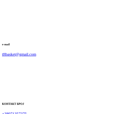
e-mail
tftbasket@gmail.com
КОНТАКТ БРОЈ
+38971357375