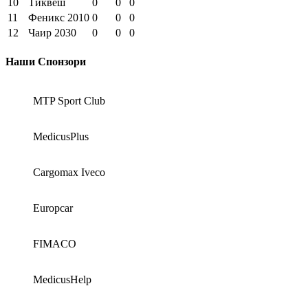
10
Тиквеш
0
0
0
11
Феникс 2010
0
0
0
12
Чаир 2030
0
0
0
Наши Спонзори
MTP Sport Club
MedicusPlus
Cargomax Iveco
Europcar
FIMACO
MedicusHelp