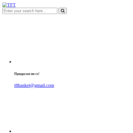
Придружи ни се!
tftbasket@gmail.com