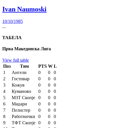
Ivan Naumoski
10/10/1985
...
ТАБЕЛА
Прва Македонска Лига
View full table
Поз
Тим
PTS
W
L
1
Ангели
0
0
0
2
Гостивар
0
0
0
3
Кожув
0
0
0
4
Куманово
0
0
0
5
МЗТ Скопје
0
0
0
6
Маџари
0
0
0
7
Пелистер
0
0
0
8
Работнички
0
0
0
9
ТФТ Скопје
0
0
0