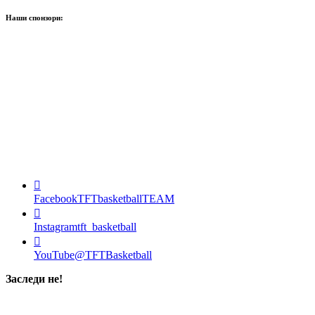
Наши спонзори:
Facebook
TFTbasketballTEAM
Instagram
tft_basketball
YouTube
@TFTBasketball
Заследи не!