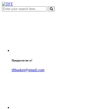
Придружи ни се!
tftbasket@gmail.com