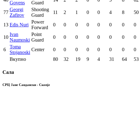
Govens
Guard
Georgi
Shooting
77
11
2
1
0
0
4
8
50
Zafirov
Guard
Power
13
Edis Nuri
0
0
0
0
0
0
0
0
Forward
Ivan
Point
10
0
0
0
0
0
0
0
0
Naumoski
Guard
Toma
6
Center
0
0
0
0
0
0
0
0
Stojanoski
Вкупно
80
32
19
9
4
31
64
53
Сала
СРЦ Јане Сандански - Скопје