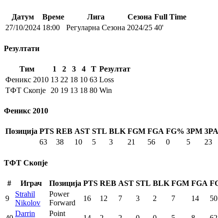
Датум
Време
Лига
Сезона
Full Time
27/10/2024
18:00
Регуларна Сезона
2024/25
40'
Резултати
Тим
1
2
3
4
T
Резултат
Феникс 2010
13
22
18
10
63
Loss
ТФТ Скопје
20
19
13
18
80
Win
Феникс 2010
Позиција
PTS
REB
AST
STL
BLK
FGM
FGA
FG%
3PM
3P
63
38
10
5
3
21
56
0
5
23
ТФТ Скопје
#
Играч
Позиција
PTS
REB
AST
STL
BLK
FGM
FGA
F
Strahil
Power
9
16
12
7
3
2
7
14
50
Nikolov
Forward
Darrin
Point
40
14
2
2
0
0
5
8
62